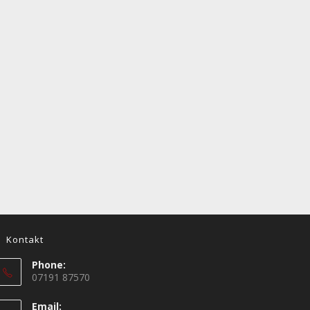
Kontakt
Phone:
07191 87570
Email: