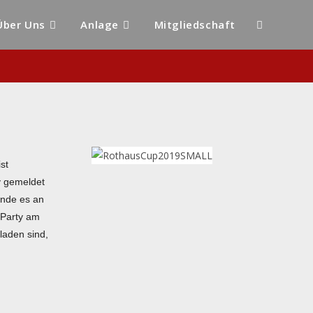
Über Uns
Anlage
Mitgliedschaft
st
v gemeldet
ende es an
Party am
laden sind,