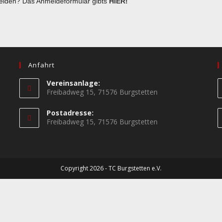
melden? Das Anmeldeformular gibts
HIER!
Anfahrt
Vereinsanlage:
Freibadweg 15, 71576 Burgstetten
Postadresse:
Freibadweg 15, 71576 Burgstetten
Copyright 2026 - TC Burgstetten e.V.